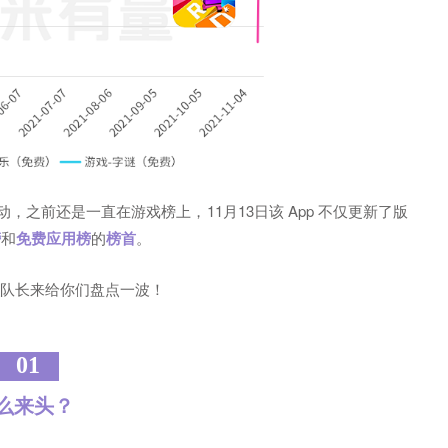
，之前还是一直在游戏榜上，11月13日该 App 不仅更新了版
榜
和
免费应用榜
的
榜首
。
队长来给你们盘点一波！
01
么来头？