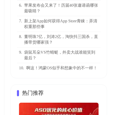
6.
苹果发布会又来了！历届40张邀请函哪张
最吸睛？
7.
新上架App如何获得App Store青睐：弄清
权重那些事
8.
董明珠7亿，刘涛2亿，淘快抖三国杀，直
播带货哪家强？
9.
袋鼠耳朵VS竹蜻蜓，外卖大战谁能笑到
最后？
10.
啊这！鸿蒙OS似乎和想象中的不一样！
热门推荐