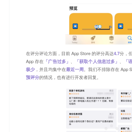
在评分评论方面，目前 App Store 的评分高达
4.7
分，
App 存在
「广告过多」
、
「获取个人信息过多」
、
「
极少
，并且均集中在
最近一周
。我们不排除存在 App
预评分
的情况，也有进行开发者回复。