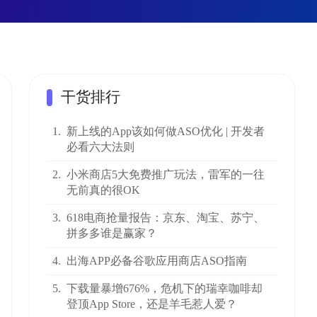
干货排行
1.
新上线的App该如何做ASO优化 | 开发者
必看六大法则
2.
小米商店5大免费推广玩法，雷军的一往
无前真的很OK
3.
618电商抢量报告：京东、淘宝、苏宁、
拼多多谁是赢家？
4.
出海APP必备谷歌应用商店ASO指南
5.
下载量暴增676%，危机下的瑞幸咖啡却
登顶App Store，还是羊毛惹人爱？