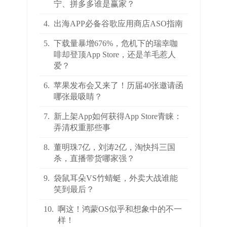
宁、拼多多谁是赢家？
4.
出海APP必备谷歌应用商店ASO指南
5.
下载量暴增676%，危机下的瑞幸咖
啡却登顶App Store，还是羊毛惹人
爱？
6.
苹果发布会又来了！历届40张邀请函
哪张最吸睛？
7.
新上架App如何获得App Store青睐：
弄清权重那些事
8.
董明珠7亿，刘涛2亿，淘快抖三国
杀，直播带货哪家强？
9.
袋鼠耳朵VS竹蜻蜓，外卖大战谁能
笑到最后？
10.
啊这！鸿蒙OS似乎和想象中的不一
样！