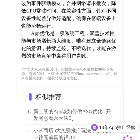
改为事件驱动模式，合并网络请求批次，降
低CPU常驻时间。在兼容性方面，针对不同
设备性能差异做好适配，确保在低端设备上
也能流畅运行。
App优化是一项系统工程，涵盖技术性
能与市场增长两大维度。唯有建立全链路优
化的意识，持续监控、不断迭代，才能在激
烈的市场竞争中赢得用户青睐。
*本文为有米有量原创，转载需获有米有量授权并标明来
源：有米ASO，ASO全案营销专家https://aso.youmi.net/，有
米有量有权向非授权转载追究责任。
相似推荐
1.
新上线的App该如何做ASO优化 | 开
发者必看六大法则
13年App推广经验
2.
小米商店5大免费推广玩法，雷军的
一往无前真的很OK