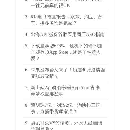
一往无前真的很OK
3.
618电商抢量报告：京东、淘宝、苏
宁、拼多多谁是赢家？
4.
出海APP必备谷歌应用商店ASO指南
5.
下载量暴增676%，危机下的瑞幸咖
啡却登顶App Store，还是羊毛惹人
爱？
6.
苹果发布会又来了！历届40张邀请函
哪张最吸睛？
7.
新上架App如何获得App Store青睐：
弄清权重那些事
8.
董明珠7亿，刘涛2亿，淘快抖三国
杀，直播带货哪家强？
9.
袋鼠耳朵VS竹蜻蜓，外卖大战谁能
笑到最后？