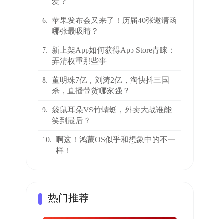
爱？
6.
苹果发布会又来了！历届40张邀请函
哪张最吸睛？
7.
新上架App如何获得App Store青睐：
弄清权重那些事
8.
董明珠7亿，刘涛2亿，淘快抖三国
杀，直播带货哪家强？
9.
袋鼠耳朵VS竹蜻蜓，外卖大战谁能
笑到最后？
10.
啊这！鸿蒙OS似乎和想象中的不一
样！
热门推荐