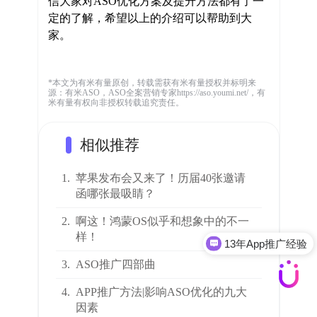
信大家对ASO优化方案及提升方法都有了一
定的了解，希望以上的介绍可以帮助到大
家。
*本文为有米有量原创，转载需获有米有量授权并标明来
源：有米ASO，ASO全案营销专家https://aso.youmi.net/，有
米有量有权向非授权转载追究责任。
相似推荐
1.
苹果发布会又来了！历届40张邀请
函哪张最吸睛？
2.
啊这！鸿蒙OS似乎和想象中的不一
样！
13年App推广经验
3.
ASO推广四部曲
4.
APP推广方法|影响ASO优化的九大
因素