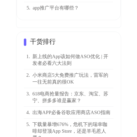
5.
app推广平台有哪些？
干货排行
1.
新上线的App该如何做ASO优化 | 开
发者必看六大法则
2.
小米商店5大免费推广玩法，雷军的
一往无前真的很OK
3.
618电商抢量报告：京东、淘宝、苏
宁、拼多多谁是赢家？
4.
出海APP必备谷歌应用商店ASO指南
5.
下载量暴增676%，危机下的瑞幸咖
啡却登顶App Store，还是羊毛惹人