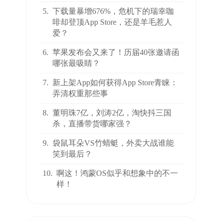
5.
下载量暴增676%，危机下的瑞幸咖
啡却登顶App Store，还是羊毛惹人
爱？
6.
苹果发布会又来了！历届40张邀请函
哪张最吸睛？
7.
新上架App如何获得App Store青睐：
弄清权重那些事
8.
董明珠7亿，刘涛2亿，淘快抖三国
杀，直播带货哪家强？
9.
袋鼠耳朵VS竹蜻蜓，外卖大战谁能
笑到最后？
10.
啊这！鸿蒙OS似乎和想象中的不一
样！