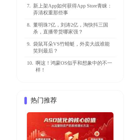
7.
新上架App如何获得App Store青睐：
弄清权重那些事
8.
董明珠7亿，刘涛2亿，淘快抖三国
杀，直播带货哪家强？
9.
袋鼠耳朵VS竹蜻蜓，外卖大战谁能
笑到最后？
10.
啊这！鸿蒙OS似乎和想象中的不一
样！
热门推荐