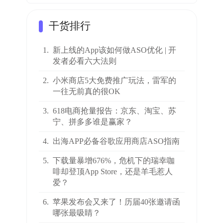
干货排行
1.
新上线的App该如何做ASO优化 | 开
发者必看六大法则
2.
小米商店5大免费推广玩法，雷军的
一往无前真的很OK
3.
618电商抢量报告：京东、淘宝、苏
宁、拼多多谁是赢家？
4.
出海APP必备谷歌应用商店ASO指南
5.
下载量暴增676%，危机下的瑞幸咖
啡却登顶App Store，还是羊毛惹人
爱？
6.
苹果发布会又来了！历届40张邀请函
哪张最吸睛？