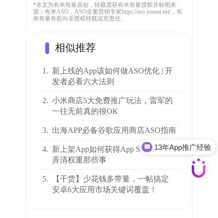
*本文为有米有量原创，转载需获有米有量授权并标明来
源：有米ASO，ASO全案营销专家https://aso.youmi.net/，有
米有量有权向非授权转载追究责任。
相似推荐
1.
新上线的App该如何做ASO优化 | 开
发者必看六大法则
2.
小米商店5大免费推广玩法，雷军的
一往无前真的很OK
3.
出海APP必备谷歌应用商店ASO指南
13年App推广经验
4.
新上架App如何获得App Store青睐：
弄清权重那些事
5.
【干货】少花钱多带量，一帖搞定
安卓6大应用市场关键词覆盖！