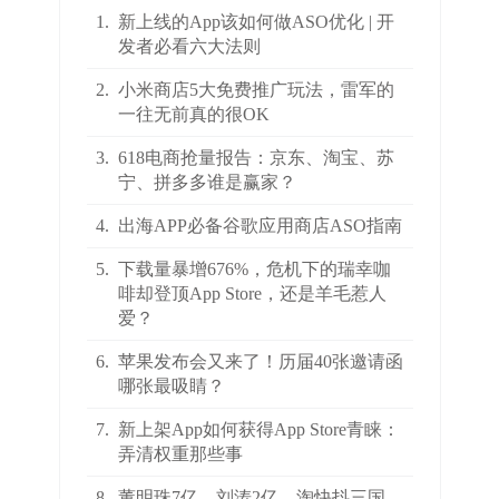
1.
新上线的App该如何做ASO优化 | 开
发者必看六大法则
2.
小米商店5大免费推广玩法，雷军的
一往无前真的很OK
3.
618电商抢量报告：京东、淘宝、苏
宁、拼多多谁是赢家？
4.
出海APP必备谷歌应用商店ASO指南
5.
下载量暴增676%，危机下的瑞幸咖
啡却登顶App Store，还是羊毛惹人
爱？
6.
苹果发布会又来了！历届40张邀请函
哪张最吸睛？
7.
新上架App如何获得App Store青睐：
弄清权重那些事
8.
董明珠7亿，刘涛2亿，淘快抖三国