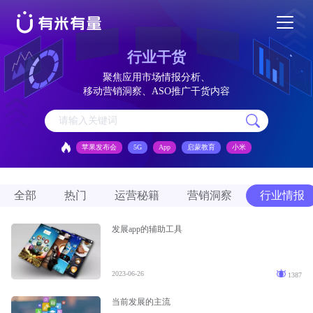
行业干货
苹果应用商店优化
聚焦应用市场情报分析、
移动营销洞察、ASO推广干货内容
安卓应用商店优化
苹果发布会
5G
App
启蒙教育
小米
特色活动
全部
热门
运营秘籍
营销洞察
行业情报
优秀案例
发展app的辅助工具
行业干货
2023-06-26
1387
EN
当前发展的主流