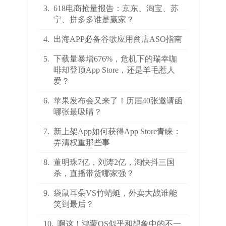
3.
618电商抢量报告：京东、淘宝、苏
宁、拼多多谁是赢家？
4.
出海APP必备谷歌应用商店ASO指南
5.
下载量暴增676%，危机下的瑞幸咖
啡却登顶App Store，还是羊毛惹人
爱？
6.
苹果发布会又来了！历届40张邀请函
哪张最吸睛？
7.
新上架App如何获得App Store青睐：
弄清权重那些事
8.
董明珠7亿，刘涛2亿，淘快抖三国
杀，直播带货哪家强？
9.
袋鼠耳朵VS竹蜻蜓，外卖大战谁能
笑到最后？
10.
啊这！鸿蒙OS似乎和想象中的不一