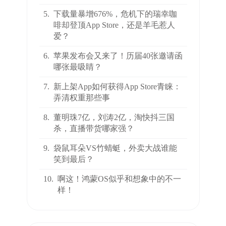
5.
下载量暴增676%，危机下的瑞幸咖
啡却登顶App Store，还是羊毛惹人
爱？
6.
苹果发布会又来了！历届40张邀请函
哪张最吸睛？
7.
新上架App如何获得App Store青睐：
弄清权重那些事
8.
董明珠7亿，刘涛2亿，淘快抖三国
杀，直播带货哪家强？
9.
袋鼠耳朵VS竹蜻蜓，外卖大战谁能
笑到最后？
10.
啊这！鸿蒙OS似乎和想象中的不一
样！