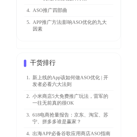
4.
ASO推广四部曲
5.
APP推广方法|影响ASO优化的九大
因素
干货排行
1.
新上线的App该如何做ASO优化 | 开
发者必看六大法则
2.
小米商店5大免费推广玩法，雷军的
一往无前真的很OK
3.
618电商抢量报告：京东、淘宝、苏
宁、拼多多谁是赢家？
4.
出海APP必备谷歌应用商店ASO指南