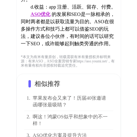
d.收益：app 注册、活跃、留存、付费。
ASO优化
的发展和SEO是一脉相承的，
同时两者都是以获取流量为目的。ASO在很
多操作方式和技巧上都可以借鉴SEO的玩
法，建议各位小伙伴，有时间的话可以研究
一下SEO，或许能够起到触类旁通的作用。
*本文为有米有量原创，转载需获有米有量授权并标明来
源：有米ASO，ASO全案营销专家https://aso.youmi.net/，有
米有量有权向非授权转载追究责任。
相似推荐
1.
苹果发布会又来了！历届40张邀请
函哪张最吸睛？
2.
啊这！鸿蒙OS似乎和想象中的不一
样！
3.
ASO优化方案及提升方法