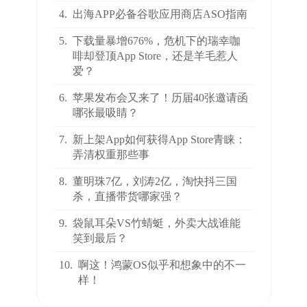
4.
出海APP必备谷歌应用商店ASO指南
5.
下载量暴增676%，危机下的瑞幸咖
啡却登顶App Store，还是羊毛惹人
爱？
6.
苹果发布会又来了！历届40张邀请函
哪张最吸睛？
7.
新上架App如何获得App Store青睐：
弄清权重那些事
8.
董明珠7亿，刘涛2亿，淘快抖三国
杀，直播带货哪家强？
9.
袋鼠耳朵VS竹蜻蜓，外卖大战谁能
笑到最后？
10.
啊这！鸿蒙OS似乎和想象中的不一
样！