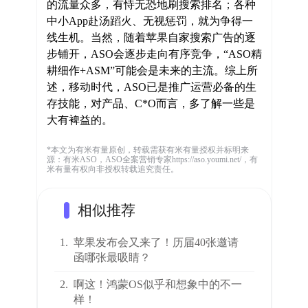
的流量众多，有恃无恐地刷搜索排名；各种
中小App赴汤蹈火、无视惩罚，就为争得一
线生机。当然，随着苹果自家搜索广告的逐
步铺开，ASO会逐步走向有序竞争，“ASO精
耕细作+ASM”可能会是未来的主流。综上所
述，移动时代，ASO已是推广运营必备的生
存技能，对产品、C*O而言，多了解一些是
大有裨益的。
*本文为有米有量原创，转载需获有米有量授权并标明来
源：有米ASO，ASO全案营销专家https://aso.youmi.net/，有
米有量有权向非授权转载追究责任。
相似推荐
1.
苹果发布会又来了！历届40张邀请
函哪张最吸睛？
2.
啊这！鸿蒙OS似乎和想象中的不一
样！