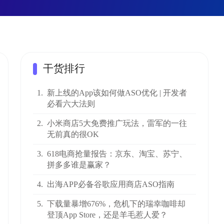
干货排行
1.
新上线的App该如何做ASO优化 | 开发者
必看六大法则
2.
小米商店5大免费推广玩法，雷军的一往
无前真的很OK
3.
618电商抢量报告：京东、淘宝、苏宁、
拼多多谁是赢家？
4.
出海APP必备谷歌应用商店ASO指南
5.
下载量暴增676%，危机下的瑞幸咖啡却
登顶App Store，还是羊毛惹人爱？