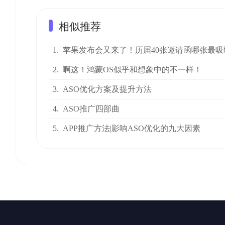
相似推荐
1.
苹果发布会又来了！历届40张邀请函哪张最吸
2.
啊这！鸿蒙OS似乎和想象中的不一样！
3.
ASO优化方案及提升方法
4.
ASO推广四部曲
5.
APP推广方法|影响ASO优化的九大因素