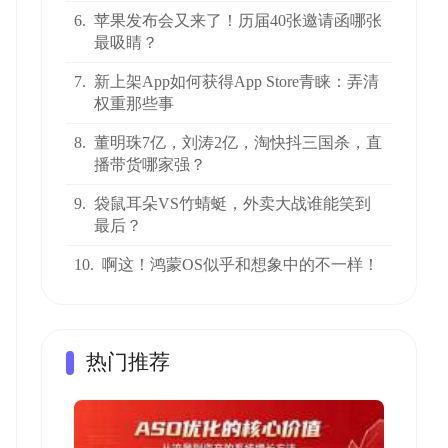
6.
苹果发布会又来了！历届40张邀请函哪张
最吸睛？
7.
新上架App如何获得App Store青睐：弄清
权重那些事
8.
董明珠7亿，刘涛2亿，淘快抖三国杀，直
播带货哪家强？
9.
袋鼠耳朵VS竹蜻蜓，外卖大战谁能笑到
最后？
10.
啊这！鸿蒙OS似乎和想象中的不一样！
热门推荐