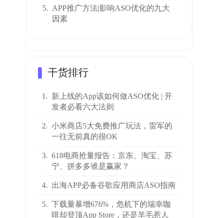
5.
APP推广方法|影响ASO优化的九大
因素
干货排行
1.
新上线的App该如何做ASO优化 | 开
发者必看六大法则
2.
小米商店5大免费推广玩法，雷军的
一往无前真的很OK
3.
618电商抢量报告：京东、淘宝、苏
宁、拼多多谁是赢家？
4.
出海APP必备谷歌应用商店ASO指南
5.
下载量暴增676%，危机下的瑞幸咖
啡却登顶App Store，还是羊毛惹人