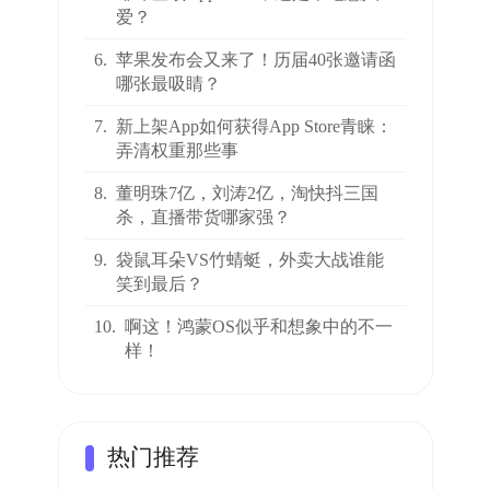
爱？
6.
苹果发布会又来了！历届40张邀请函
哪张最吸睛？
7.
新上架App如何获得App Store青睐：
弄清权重那些事
8.
董明珠7亿，刘涛2亿，淘快抖三国
杀，直播带货哪家强？
9.
袋鼠耳朵VS竹蜻蜓，外卖大战谁能
笑到最后？
10.
啊这！鸿蒙OS似乎和想象中的不一
样！
热门推荐