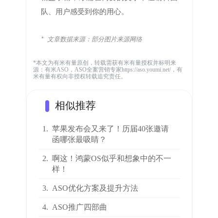
队、用户感受到你的用心。
* 文章数据来源：
部分图片来源网络
*本文为有米有量原创，转载需获有米有量授权并标明来
源：有米ASO，ASO全案营销专家https://aso.youmi.net/，有
米有量有权向非授权转载追究责任。
相似推荐
1.
苹果发布会又来了！历届40张邀请
函哪张最吸睛？
2.
啊这！鸿蒙OS似乎和想象中的不一
样！
3.
ASO优化方案及提升方法
4.
ASO推广四部曲