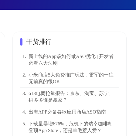
干货排行
1.
新上线的App该如何做ASO优化 | 开发者
必看六大法则
2.
小米商店5大免费推广玩法，雷军的一往
无前真的很OK
3.
618电商抢量报告：京东、淘宝、苏宁、
拼多多谁是赢家？
4.
出海APP必备谷歌应用商店ASO指南
5.
下载量暴增676%，危机下的瑞幸咖啡却
登顶App Store，还是羊毛惹人爱？