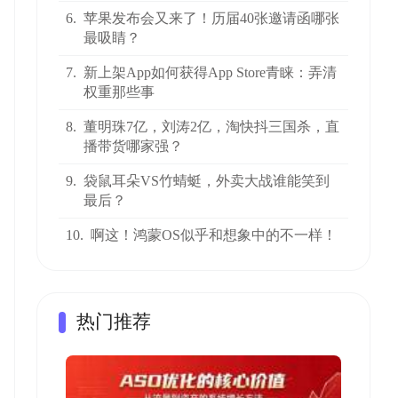
6.
苹果发布会又来了！历届40张邀请函哪张
最吸睛？
7.
新上架App如何获得App Store青睐：弄清
权重那些事
8.
董明珠7亿，刘涛2亿，淘快抖三国杀，直
播带货哪家强？
9.
袋鼠耳朵VS竹蜻蜓，外卖大战谁能笑到
最后？
10.
啊这！鸿蒙OS似乎和想象中的不一样！
热门推荐