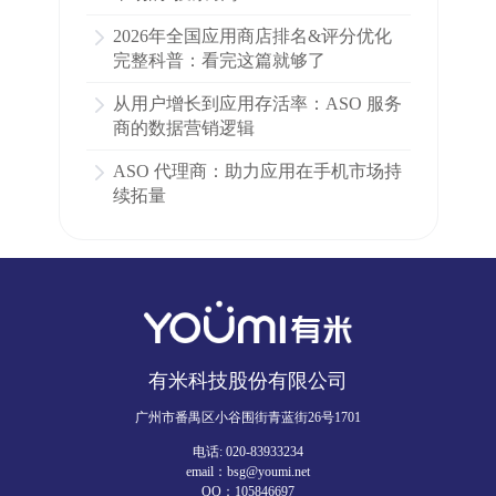
2026年全国应用商店排名&评分优化
完整科普：看完这篇就够了
从用户增长到应用存活率：ASO 服务
商的数据营销逻辑
ASO 代理商：助力应用在手机市场持
续拓量
有米科技股份有限公司
广州市番禺区小谷围街青蓝街26号1701
电话: 020-83933234
email：bsg@youmi.net
QQ：105846697