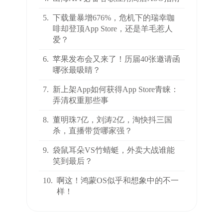
5.
下载量暴增676%，危机下的瑞幸咖
啡却登顶App Store，还是羊毛惹人
爱？
6.
苹果发布会又来了！历届40张邀请函
哪张最吸睛？
7.
新上架App如何获得App Store青睐：
弄清权重那些事
8.
董明珠7亿，刘涛2亿，淘快抖三国
杀，直播带货哪家强？
9.
袋鼠耳朵VS竹蜻蜓，外卖大战谁能
笑到最后？
10.
啊这！鸿蒙OS似乎和想象中的不一
样！