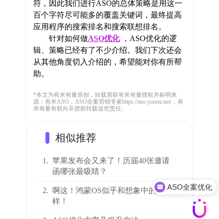
符，因此我们进行ASO的总体策略是用这一
百个字符尽可能多的覆盖关键词，最终提高
应用程序的搜索排名和搜索联想排名。
针对如何做
ASO优化
，ASO优化的逻
辑、策略已经有了不少介绍。我们下次还会
从其他角度切入介绍的，希望能对你有所帮
助。
*本文为有米有量原创，转载需获有米有量授权并标明来
源：有米ASO，ASO全案营销专家https://aso.youmi.net/，有
米有量有权向非授权转载追究责任。
相似推荐
1.
苹果发布会又来了！历届40张邀请
函哪张最吸睛？
ASO全案优化
2.
啊这！鸿蒙OS似乎和想象中的不一
样！