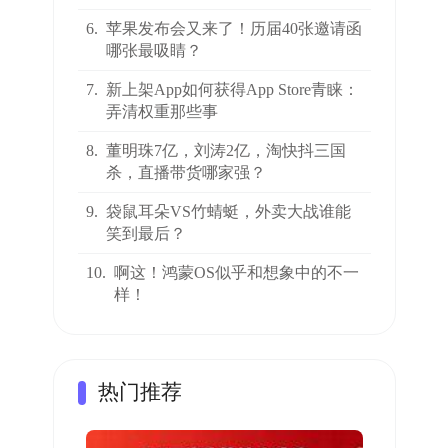
6.
苹果发布会又来了！历届40张邀请函
哪张最吸睛？
7.
新上架App如何获得App Store青睐：
弄清权重那些事
8.
董明珠7亿，刘涛2亿，淘快抖三国
杀，直播带货哪家强？
9.
袋鼠耳朵VS竹蜻蜓，外卖大战谁能
笑到最后？
10.
啊这！鸿蒙OS似乎和想象中的不一
样！
热门推荐