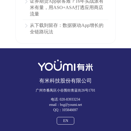
证券期货App获客难？16年实战派有
米有量，用ASO+ASA打透应用商店
流量
从下载到留存：数据驱动App增长的
全链路玩法
有米科技股份有限公司
广州市番禺区小谷围街青蓝街26号1701
电话: 020-83933234
email：bsg@youmi.net
QQ：105846697
EN