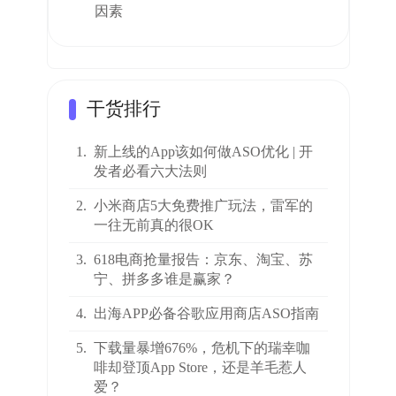
因素
干货排行
1.
新上线的App该如何做ASO优化 | 开
发者必看六大法则
2.
小米商店5大免费推广玩法，雷军的
一往无前真的很OK
3.
618电商抢量报告：京东、淘宝、苏
宁、拼多多谁是赢家？
4.
出海APP必备谷歌应用商店ASO指南
5.
下载量暴增676%，危机下的瑞幸咖
啡却登顶App Store，还是羊毛惹人
爱？