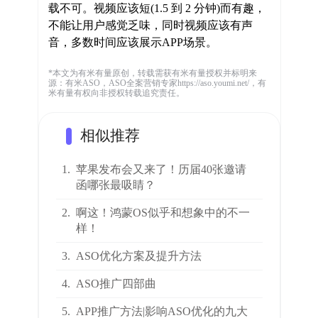
载不可。视频应该短(1.5 到 2 分钟)而有趣，
不能让用户感觉乏味，同时视频应该有声
音，多数时间应该展示APP场景。
*本文为有米有量原创，转载需获有米有量授权并标明来
源：有米ASO，ASO全案营销专家https://aso.youmi.net/，有
米有量有权向非授权转载追究责任。
相似推荐
1.
苹果发布会又来了！历届40张邀请
函哪张最吸睛？
2.
啊这！鸿蒙OS似乎和想象中的不一
样！
3.
ASO优化方案及提升方法
4.
ASO推广四部曲
5.
APP推广方法|影响ASO优化的九大