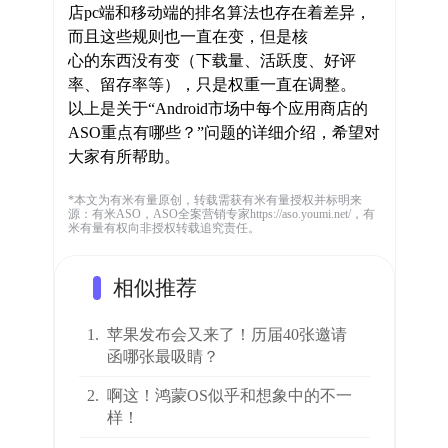
店pc端和移动端的排名算法也存在着差异，
而且这些规则也一直在变，但是核
心的东西没有变（下载量、活跃度、好评
率、留存率等），只是权重一直在调整。
以上是关于“Android市场中每个应用商店的
ASO重点有哪些？”问题的详细介绍，希望对
大家有所帮助。
*本文为有米有量原创，转载需获有米有量授权并标明来
源：有米ASO，ASO全案营销专家https://aso.youmi.net/，有
米有量有权向非授权转载追究责任。
相似推荐
1.
苹果发布会又来了！历届40张邀请
函哪张最吸睛？
2.
啊这！鸿蒙OS似乎和想象中的不一
样！