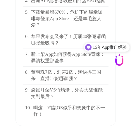
4.
出海APP必备谷歌应用商店ASO指南
5.
下载量暴增676%，危机下的瑞幸咖
啡却登顶App Store，还是羊毛惹人
爱？
6.
苹果发布会又来了！历届40张邀请函
哪张最吸睛？
13年App推广经验
7.
新上架App如何获得App Store青睐：
弄清权重那些事
8.
董明珠7亿，刘涛2亿，淘快抖三国
杀，直播带货哪家强？
9.
袋鼠耳朵VS竹蜻蜓，外卖大战谁能
笑到最后？
10.
啊这！鸿蒙OS似乎和想象中的不一
样！