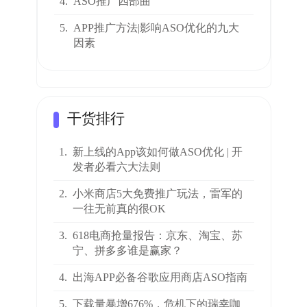
4.
ASO推广四部曲
5.
APP推广方法|影响ASO优化的九大
因素
干货排行
1.
新上线的App该如何做ASO优化 | 开
发者必看六大法则
2.
小米商店5大免费推广玩法，雷军的
一往无前真的很OK
3.
618电商抢量报告：京东、淘宝、苏
宁、拼多多谁是赢家？
4.
出海APP必备谷歌应用商店ASO指南
5.
下载量暴增676%，危机下的瑞幸咖