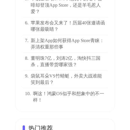
啡却登顶App Store，还是羊毛惹人
爱？
6.
苹果发布会又来了！历届40张邀请函
哪张最吸睛？
7.
新上架App如何获得App Store青睐：
弄清权重那些事
8.
董明珠7亿，刘涛2亿，淘快抖三国
杀，直播带货哪家强？
9.
袋鼠耳朵VS竹蜻蜓，外卖大战谁能
笑到最后？
10.
啊这！鸿蒙OS似乎和想象中的不一
样！
热门推荐