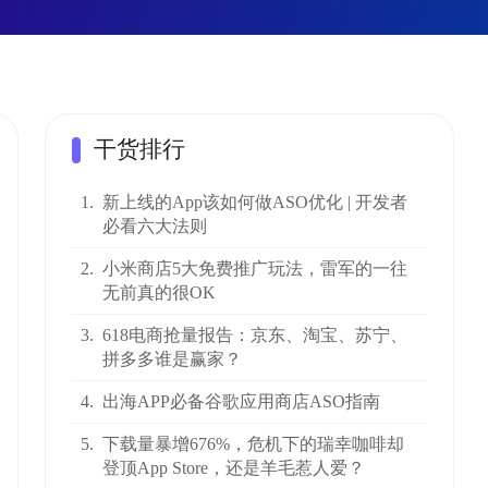
干货排行
1.
新上线的App该如何做ASO优化 | 开发者
必看六大法则
2.
小米商店5大免费推广玩法，雷军的一往
无前真的很OK
3.
618电商抢量报告：京东、淘宝、苏宁、
拼多多谁是赢家？
4.
出海APP必备谷歌应用商店ASO指南
5.
下载量暴增676%，危机下的瑞幸咖啡却
登顶App Store，还是羊毛惹人爱？