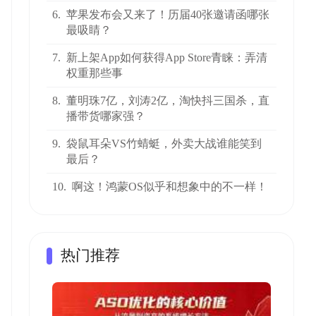
6.
苹果发布会又来了！历届40张邀请函哪张
最吸睛？
7.
新上架App如何获得App Store青睐：弄清
权重那些事
8.
董明珠7亿，刘涛2亿，淘快抖三国杀，直
播带货哪家强？
9.
袋鼠耳朵VS竹蜻蜓，外卖大战谁能笑到
最后？
10.
啊这！鸿蒙OS似乎和想象中的不一样！
热门推荐