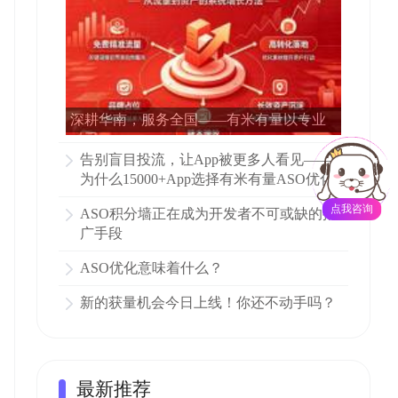
深耕华南，服务全国——有米有量以专业
ASO赋能15000多家APP增长
告别盲目投流，让App被更多人看见——
为什么15000+App选择有米有量ASO优化
点我咨询
ASO积分墙正在成为开发者不可或缺的推
广手段
ASO优化意味着什么？
新的获量机会今日上线！你还不动手吗？
最新推荐