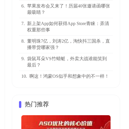
6.
苹果发布会又来了！历届40张邀请函哪张
最吸睛？
7.
新上架App如何获得App Store青睐：弄清
权重那些事
8.
董明珠7亿，刘涛2亿，淘快抖三国杀，直
播带货哪家强？
9.
袋鼠耳朵VS竹蜻蜓，外卖大战谁能笑到
最后？
10.
啊这！鸿蒙OS似乎和想象中的不一样！
热门推荐