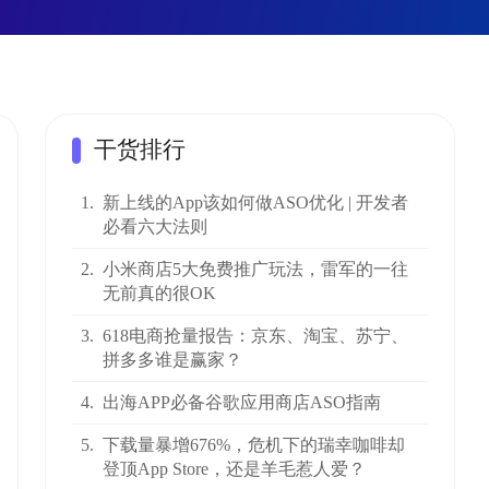
干货排行
1.
新上线的App该如何做ASO优化 | 开发者
必看六大法则
2.
小米商店5大免费推广玩法，雷军的一往
无前真的很OK
3.
618电商抢量报告：京东、淘宝、苏宁、
拼多多谁是赢家？
4.
出海APP必备谷歌应用商店ASO指南
5.
下载量暴增676%，危机下的瑞幸咖啡却
登顶App Store，还是羊毛惹人爱？