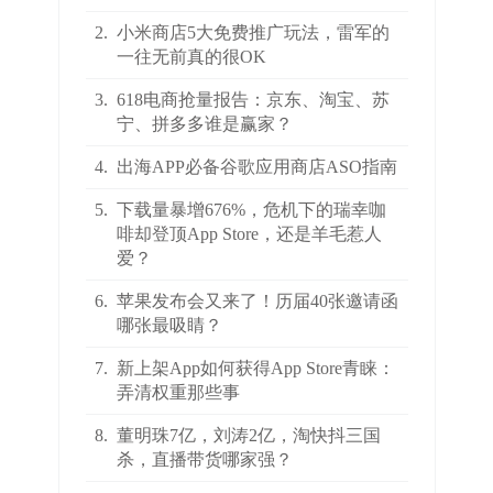
2.
小米商店5大免费推广玩法，雷军的
一往无前真的很OK
3.
618电商抢量报告：京东、淘宝、苏
宁、拼多多谁是赢家？
4.
出海APP必备谷歌应用商店ASO指南
5.
下载量暴增676%，危机下的瑞幸咖
啡却登顶App Store，还是羊毛惹人
爱？
6.
苹果发布会又来了！历届40张邀请函
哪张最吸睛？
7.
新上架App如何获得App Store青睐：
弄清权重那些事
8.
董明珠7亿，刘涛2亿，淘快抖三国
杀，直播带货哪家强？