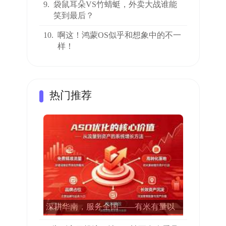
9.
袋鼠耳朵VS竹蜻蜓，外卖大战谁能
笑到最后？
10.
啊这！鸿蒙OS似乎和想象中的不一
样！
热门推荐
深耕华南，服务全国——有米有量以
专业ASO赋能15000多家APP增长