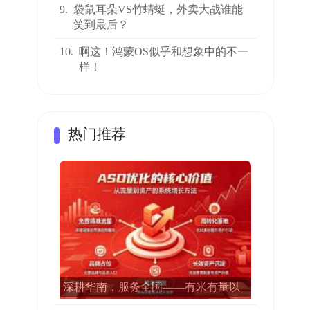
9.
袋鼠耳朵VS竹蜻蜓，外卖大战谁能
笑到最后？
10.
啊这！鸿蒙OS似乎和想象中的不一
样！
热门推荐
深耕华南，服务全国——有米有量以
专业ASO赋能15000多家APP增长