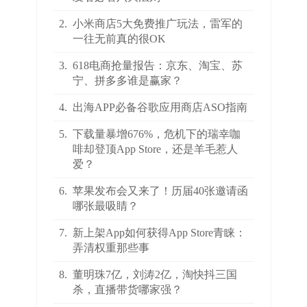
2.
小米商店5大免费推广玩法，雷军的
一往无前真的很OK
3.
618电商抢量报告：京东、淘宝、苏
宁、拼多多谁是赢家？
4.
出海APP必备谷歌应用商店ASO指南
5.
下载量暴增676%，危机下的瑞幸咖
啡却登顶App Store，还是羊毛惹人
爱？
6.
苹果发布会又来了！历届40张邀请函
哪张最吸睛？
7.
新上架App如何获得App Store青睐：
弄清权重那些事
8.
董明珠7亿，刘涛2亿，淘快抖三国
杀，直播带货哪家强？