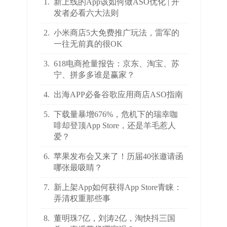
1.
新上线的App该如何做ASO优化 | 开
发者必看六大法则
2.
小米商店5大免费推广玩法，雷军的
一往无前真的很OK
3.
618电商抢量报告：京东、淘宝、苏
宁、拼多多谁是赢家？
4.
出海APP必备谷歌应用商店ASO指南
5.
下载量暴增676%，危机下的瑞幸咖
啡却登顶App Store，还是羊毛惹人
爱？
6.
苹果发布会又来了！历届40张邀请函
哪张最吸睛？
7.
新上架App如何获得App Store青睐：
弄清权重那些事
8.
董明珠7亿，刘涛2亿，淘快抖三国