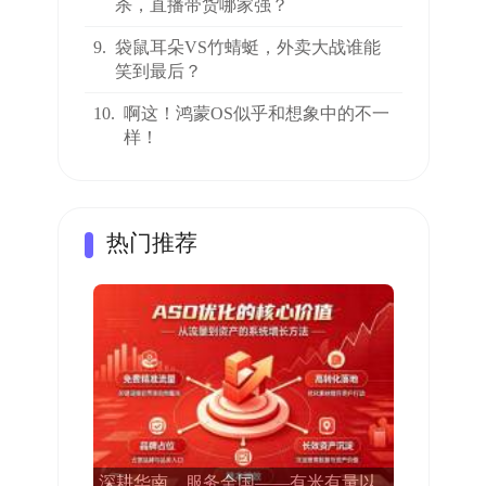
杀，直播带货哪家强？
9.
袋鼠耳朵VS竹蜻蜓，外卖大战谁能
笑到最后？
10.
啊这！鸿蒙OS似乎和想象中的不一
样！
热门推荐
深耕华南，服务全国——有米有量以