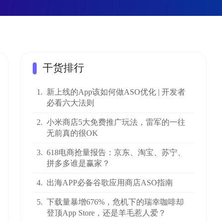
干货排行
1.
新上线的App该如何做ASO优化 | 开发者
必看六大法则
2.
小米商店5大免费推广玩法，雷军的一往
无前真的很OK
3.
618电商抢量报告：京东、淘宝、苏宁、
拼多多谁是赢家？
4.
出海APP必备谷歌应用商店ASO指南
5.
下载量暴增676%，危机下的瑞幸咖啡却
登顶App Store，还是羊毛惹人爱？