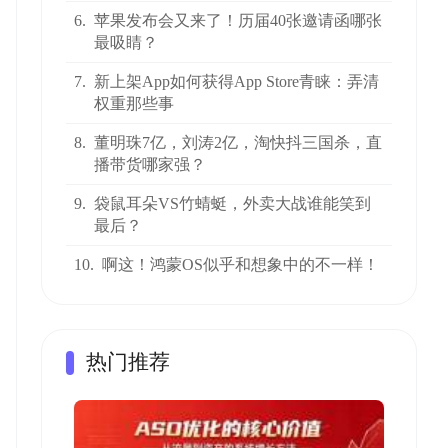
6.
苹果发布会又来了！历届40张邀请函哪张
最吸睛？
7.
新上架App如何获得App Store青睐：弄清
权重那些事
8.
董明珠7亿，刘涛2亿，淘快抖三国杀，直
播带货哪家强？
9.
袋鼠耳朵VS竹蜻蜓，外卖大战谁能笑到
最后？
10.
啊这！鸿蒙OS似乎和想象中的不一样！
热门推荐