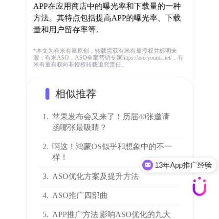
APP在应用商店中的曝光率和下载量的一种
方法。其特点包括提高APP的曝光率、下载
量和用户留存率等。
*本文为有米有量原创，转载需获有米有量授权并标明来
源：有米ASO，ASO全案营销专家https://aso.youmi.net/，有
米有量有权向非授权转载追究责任。
相似推荐
1.
苹果发布会又来了！历届40张邀请
函哪张最吸睛？
2.
啊这！鸿蒙OS似乎和想象中的不一
样！
13年App推广经验
3.
ASO优化方案及提升方法
4.
ASO推广四部曲
5.
APP推广方法|影响ASO优化的九大