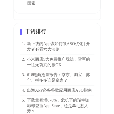
因素
干货排行
1.
新上线的App该如何做ASO优化 | 开
发者必看六大法则
2.
小米商店5大免费推广玩法，雷军的
一往无前真的很OK
3.
618电商抢量报告：京东、淘宝、苏
宁、拼多多谁是赢家？
4.
出海APP必备谷歌应用商店ASO指南
5.
下载量暴增676%，危机下的瑞幸咖
啡却登顶App Store，还是羊毛惹人
爱？