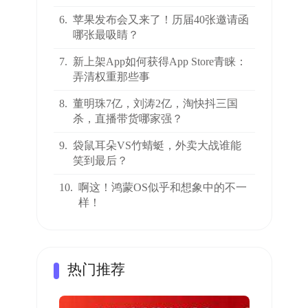
6.
苹果发布会又来了！历届40张邀请函
哪张最吸睛？
7.
新上架App如何获得App Store青睐：
弄清权重那些事
8.
董明珠7亿，刘涛2亿，淘快抖三国
杀，直播带货哪家强？
9.
袋鼠耳朵VS竹蜻蜓，外卖大战谁能
笑到最后？
10.
啊这！鸿蒙OS似乎和想象中的不一
样！
热门推荐