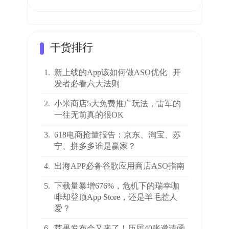
干货排行
1.
新上线的App该如何做ASO优化 | 开
发者必看六大法则
2.
小米商店5大免费推广玩法，雷军的
一往无前真的很OK
3.
618电商抢量报告：京东、淘宝、苏
宁、拼多多谁是赢家？
4.
出海APP必备谷歌应用商店ASO指南
5.
下载量暴增676%，危机下的瑞幸咖
啡却登顶App Store，还是羊毛惹人
爱？
6.
苹果发布会又来了！历届40张邀请函