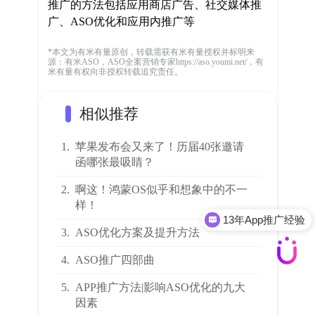
推广的方法包括应用商店广告、社交媒体推
广、ASO优化和应用内推广等
*本文为有米有量原创，转载需获有米有量授权并标明来
源：有米ASO，ASO全案营销专家https://aso.youmi.net/，有
米有量有权向非授权转载追究责任。
相似推荐
1.
苹果发布会又来了！历届40张邀请
函哪张最吸睛？
2.
啊这！鸿蒙OS似乎和想象中的不一
样！
13年App推广经验
3.
ASO优化方案及提升方法
4.
ASO推广四部曲
5.
APP推广方法|影响ASO优化的九大
因素