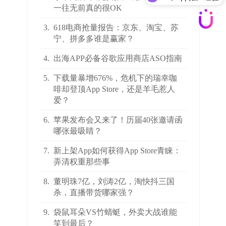
ASO全案优化
一往无前真的很OK
3.
618电商抢量报告：京东、淘宝、苏
宁、拼多多谁是赢家？
4.
出海APP必备谷歌应用商店ASO指南
5.
下载量暴增676%，危机下的瑞幸咖
啡却登顶App Store，还是羊毛惹人
爱？
6.
苹果发布会又来了！历届40张邀请函
哪张最吸睛？
7.
新上架App如何获得App Store青睐：
弄清权重那些事
8.
董明珠7亿，刘涛2亿，淘快抖三国
杀，直播带货哪家强？
9.
袋鼠耳朵VS竹蜻蜓，外卖大战谁能
笑到最后？