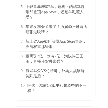
5.
下载量暴增676%，危机下的瑞幸咖
啡却登顶App Store，还是羊毛惹人
爱？
6.
苹果发布会又来了！历届40张邀请函
哪张最吸睛？
7.
新上架App如何获得App Store青睐：
弄清权重那些事
8.
董明珠7亿，刘涛2亿，淘快抖三国
杀，直播带货哪家强？
9.
袋鼠耳朵VS竹蜻蜓，外卖大战谁能
笑到最后？
10.
啊这！鸿蒙OS似乎和想象中的不一
样！