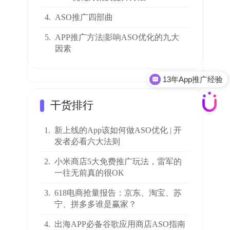
4.
ASO推广四部曲
5.
APP推广方法|影响ASO优化的九大
因素
13年App推广经验
ASO全案优化
干货排行
1.
新上线的App该如何做ASO优化 | 开
发者必看六大法则
2.
小米商店5大免费推广玩法，雷军的
一往无前真的很OK
3.
618电商抢量报告：京东、淘宝、苏
宁、拼多多谁是赢家？
4.
出海APP必备谷歌应用商店ASO指南