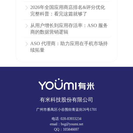
2026年全国应用商店排名&评分优化
完整科普：看完这篇就够了
从用户增长到应用存活率：ASO 服务
商的数据营销逻辑
ASO 代理商：助力应用在手机市场持
续拓量
有米科技股份有限公司
广州市番禺区小谷围街青蓝街26号1701
电话: 020-83933234
email：bsg@youmi.net
QQ：105846697