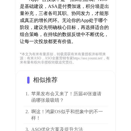
是基础建设，ASA是付费加速，积分墙是出
量补充，三者各司其职、协同发力，才能形
成真正的增长闭环。无论你的App处于哪个
阶段，建议先明确核心目标，再选择适合的
组合策略，在持续的数据反馈中不断优化，
让每一次投放都更有价值。
*本文为有米有量原创，转载需获有米有量授权并标明来
源：有米ASO，ASO全案营销专家https://aso.youmi.net/，有
米有量有权向非授权转载追究责任。
相似推荐
1.
苹果发布会又来了！历届40张邀请
函哪张最吸睛？
2.
啊这！鸿蒙OS似乎和想象中的不一
样！
3.
ASO优化方案及提升方法