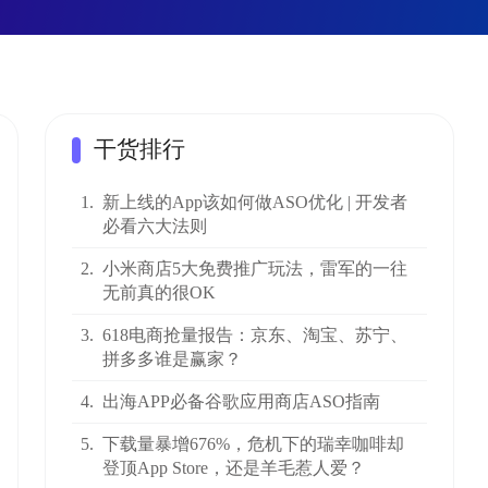
干货排行
1.
新上线的App该如何做ASO优化 | 开发者
必看六大法则
2.
小米商店5大免费推广玩法，雷军的一往
无前真的很OK
3.
618电商抢量报告：京东、淘宝、苏宁、
拼多多谁是赢家？
4.
出海APP必备谷歌应用商店ASO指南
5.
下载量暴增676%，危机下的瑞幸咖啡却
登顶App Store，还是羊毛惹人爱？