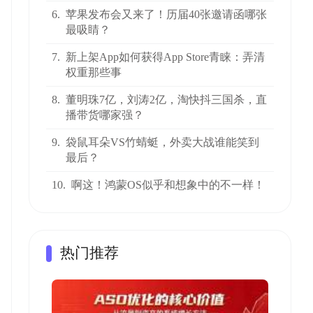
6.
苹果发布会又来了！历届40张邀请函哪张
最吸睛？
7.
新上架App如何获得App Store青睐：弄清
权重那些事
8.
董明珠7亿，刘涛2亿，淘快抖三国杀，直
播带货哪家强？
9.
袋鼠耳朵VS竹蜻蜓，外卖大战谁能笑到
最后？
10.
啊这！鸿蒙OS似乎和想象中的不一样！
热门推荐