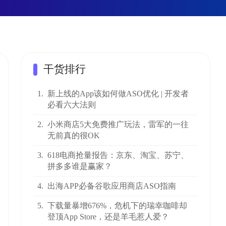
干货排行
1.
新上线的App该如何做ASO优化 | 开发者
必看六大法则
2.
小米商店5大免费推广玩法，雷军的一往
无前真的很OK
3.
618电商抢量报告：京东、淘宝、苏宁、
拼多多谁是赢家？
4.
出海APP必备谷歌应用商店ASO指南
5.
下载量暴增676%，危机下的瑞幸咖啡却
登顶App Store，还是羊毛惹人爱？