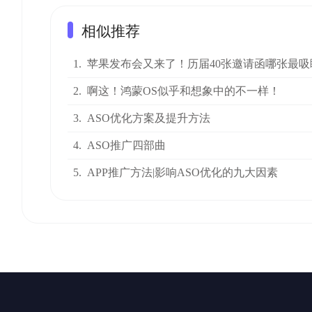
相似推荐
1.
苹果发布会又来了！历届40张邀请函哪张最吸
2.
啊这！鸿蒙OS似乎和想象中的不一样！
3.
ASO优化方案及提升方法
4.
ASO推广四部曲
5.
APP推广方法|影响ASO优化的九大因素