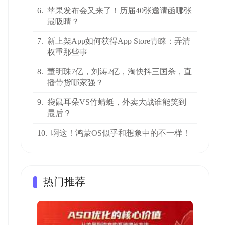
6.
苹果发布会又来了！历届40张邀请函哪张
最吸睛？
7.
新上架App如何获得App Store青睐：弄清
权重那些事
8.
董明珠7亿，刘涛2亿，淘快抖三国杀，直
播带货哪家强？
9.
袋鼠耳朵VS竹蜻蜓，外卖大战谁能笑到
最后？
10.
啊这！鸿蒙OS似乎和想象中的不一样！
热门推荐