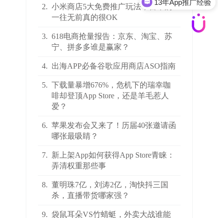
13年App推广经验
2.
小米商店5大免费推广玩法，雷军的
一往无前真的很OK
3.
618电商抢量报告：京东、淘宝、苏
宁、拼多多谁是赢家？
4.
出海APP必备谷歌应用商店ASO指南
5.
下载量暴增676%，危机下的瑞幸咖
啡却登顶App Store，还是羊毛惹人
爱？
6.
苹果发布会又来了！历届40张邀请函
哪张最吸睛？
7.
新上架App如何获得App Store青睐：
弄清权重那些事
8.
董明珠7亿，刘涛2亿，淘快抖三国
杀，直播带货哪家强？
9.
袋鼠耳朵VS竹蜻蜓，外卖大战谁能