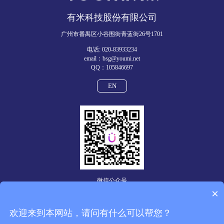
有米科技股份有限公司
广州市番禺区小谷围街青蓝街26号1701
电话: 020-83933234
email：bsg@youmi.net
QQ：105846697
EN
微信公众号
×
© 2023 有米有量（广州）科技有限公司 版权所有
粤 ICP 备
欢迎来到本网站，请问有什么可以帮您？
19025486 号