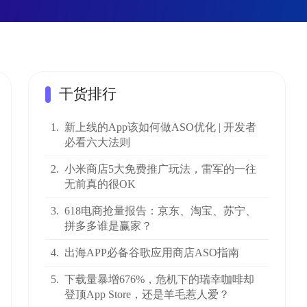
干货排行
1.
新上线的App该如何做ASO优化 | 开发者
必看六大法则
2.
小米商店5大免费推广玩法，雷军的一往
无前真的很OK
3.
618电商抢量报告：京东、淘宝、苏宁、
拼多多谁是赢家？
4.
出海APP必备谷歌应用商店ASO指南
5.
下载量暴增676%，危机下的瑞幸咖啡却
登顶App Store，还是羊毛惹人爱？