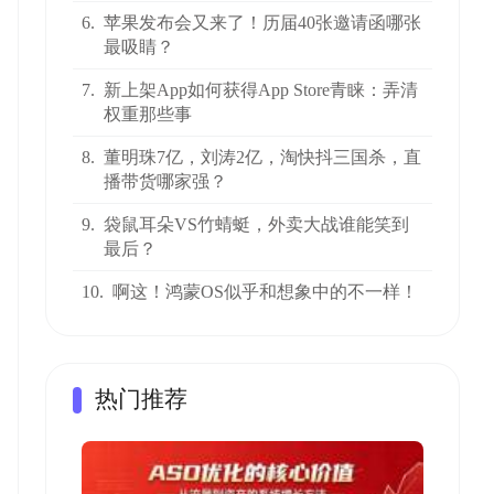
6.
苹果发布会又来了！历届40张邀请函哪张
最吸睛？
7.
新上架App如何获得App Store青睐：弄清
权重那些事
8.
董明珠7亿，刘涛2亿，淘快抖三国杀，直
播带货哪家强？
9.
袋鼠耳朵VS竹蜻蜓，外卖大战谁能笑到
最后？
10.
啊这！鸿蒙OS似乎和想象中的不一样！
热门推荐