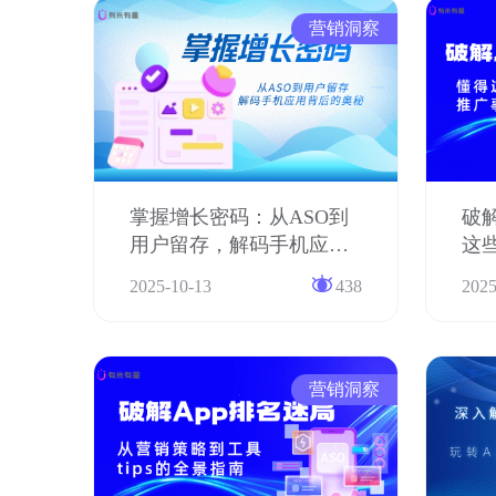
营销洞察
掌握增长密码：从ASO到
破
用户留存，解码手机应用
这
背后的奥秘
功
2025-10-13
438
2025
营销洞察