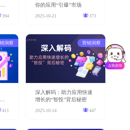
户增
你的应用“引爆”市场
394
2025-10-21
373
销洞察
营销洞察
点我咨询
深入解码：助力应用快速
广技
增长的“智投”背后秘密
青睐
411
2025-10-14
447