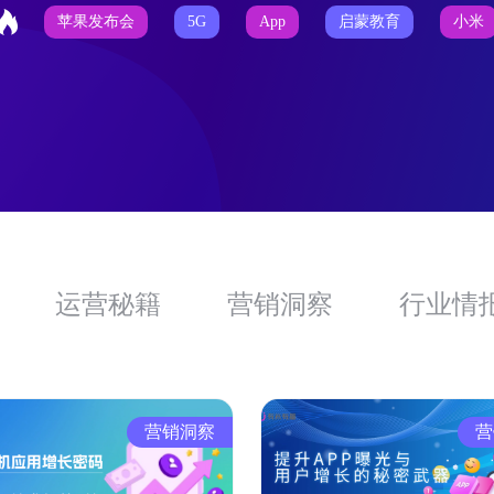
苹果发布会
5G
App
启蒙教育
小米
运营秘籍
营销洞察
行业情
营销洞察
营