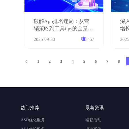
破解App排名迷局：从营
深
销策略到工具tips的全景指
增
南
法
2025-09-30
467
2025
1
2
3
4
5
6
7
8
热门推荐
最新资讯
ASO优化服务
精彩活动