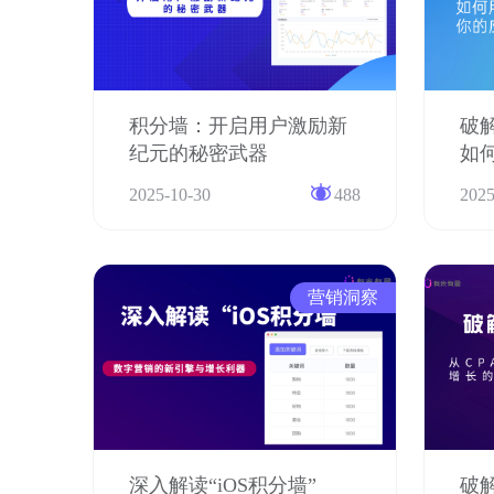
积分墙：开启用户激励新
破
纪元的秘密武器
如
应
2025-10-30
488
2025
营销洞察
深入解读“iOS积分墙”
破