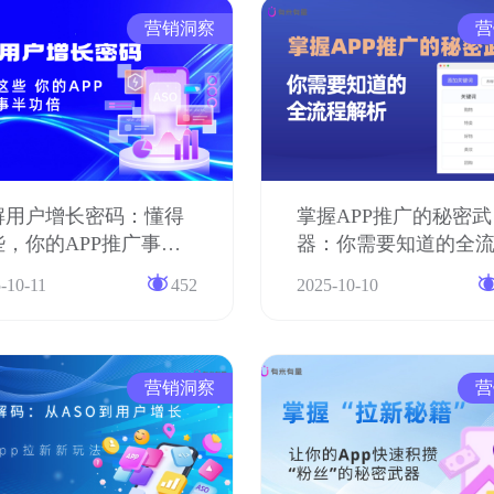
营销洞察
营
解用户增长密码：懂得
掌握APP推广的秘密武
些，你的APP推广事半
器：你需要知道的全
倍！
解析
-10-11
452
2025-10-10
营销洞察
营