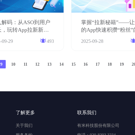
入解码：从ASO到用户
掌握“拉新秘籍”——
长，玩转App拉新新玩
的App快速积攒“粉丝
密武器
-09-29
493
2025-09-28
9
10
11
12
13
14
15
16
17
18
19
2
了解更多
联系我们
关于我们
有米科技股份有限公司